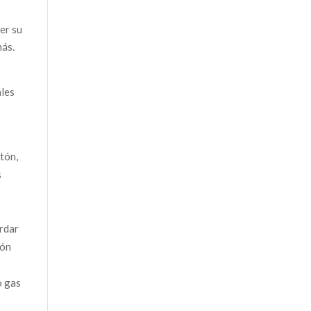
er su
más.
ales
tón,
s
ordar
ión
o gas