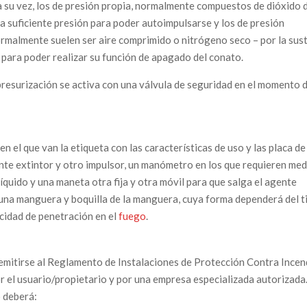
a su vez, los de presión propia, normalmente compuestos de dióxido 
 la suficiente presión para poder autoimpulsarse y los de presión
ormalmente suelen ser aire comprimido o nitrógeno seco – por la sus
 para poder realizar su función de apagado del conato.
presurización se activa con una válvula de seguridad en el momento 
n el que van la etiqueta con las características de uso y las placa de
ente extintor y otro impulsor, un manómetro en los que requieren med
líquido y una maneta otra fija y otra móvil para que salga el agente
 una manguera y boquilla de la manguera, cuya forma dependerá del t
pacidad de penetración en el
fuego
.
emitirse al Reglamento de Instalaciones de Protección Contra Incen
or el usuario/propietario y por una empresa especializada autorizada
o deberá: