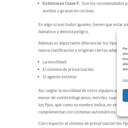
Extintores Clase F:
Son los recomendados par
aceites y grasas en cocinas.
En algo sí son todos iguales, tienen que estar p
llamativo y denota peligro.
Además es importante diferenciar los tipos de e
Par
nueva clasificación y originan ciertas adaptaci
alm
tec
La movilidad
ide
afe
El sistema de presurización
El agente extintor
Ges
Así, según la movilidad de estos equipos apagaf
menor de veinte kilogramos; móviles, cuando exc
los fijos, que como su nombre indica, no se pue
complementan con sistemas automáticos de dete
Con respecto al sistema de presurización los ti