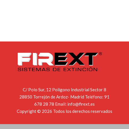
C/ Polo Sur, 12 Polígono Industrial Sector 8
28850 Torrejón de Ardoz- Madrid Teléfono:
91
678 28 78
Email:
info@firext.es
Copyright © 2026 Todos los derechos reservados