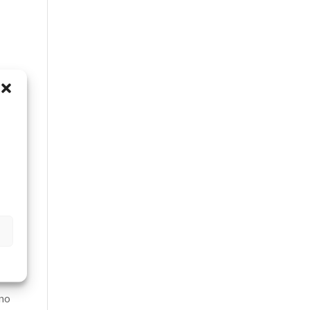
e
s
na
gual o
orte y
 y se
 no