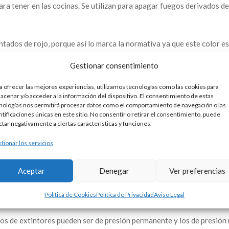
a tener en las cocinas. Se utilizan para apagar fuegos derivados d
intados de rojo, porque así lo marca la normativa ya que este color e
Gestionar consentimiento
xtintores por las siguientes características, que a su vez producen u
a ofrecer las mejores experiencias, utilizamos tecnologías como las cookies para
ones en su forma, de las que hablaremos posteriormente:
acenar y/o acceder a la información del dispositivo. El consentimiento de estas
nologías nos permitirá procesar datos como el comportamiento de navegación o las
ntificaciones únicas en este sitio. No consentir o retirar el consentimiento, puede
ctar negativamente a ciertas características y funciones.
tionar los servicios
uegos los extintores pueden ser portátiles, cuando tienen un peso i
Aceptar
Denegar
Ver preferencias
eden de los veinte kilos y suelen disponer de ruedas para su transp
den mover y suelen encontrarse instalados sobre elementos de riesgo
Política de Cookies
Política de Privacidad
Aviso Legal
cción de incendios.
pos de extintores pueden ser de presión permanente y los de presión