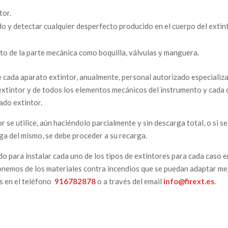
tor.
o y detectar cualquier desperfecto producido en el cuerpo del extint
o de la parte mecánica como boquilla, válvulas y manguera.
 de cada aparato extintor, anualmente, personal autorizado especializ
e extintor y de todos los elementos mecánicos del instrumento y cada 
ado extintor.
 se utilice, aún haciéndolo parcialmente y sin descarga total, o si se
rga del mismo, se debe proceder a su recarga.
o para instalar cada uno de los tipos de extintores para cada caso e
ponemos de los materiales contra incendios que se puedan adaptar me
s en el teléfono
916782878
o a través del email
info@firext.es
.