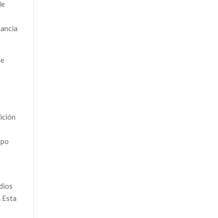
de
tancia
de
ición
ipo
dios
. Esta