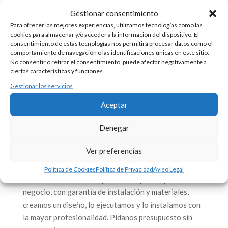
Ver normativa en PDF
Gestionar consentimiento
Para ofrecer las mejores experiencias, utilizamos tecnologías como las
cookies para almacenar y/o acceder a la información del dispositivo. El
consentimiento de estas tecnologías nos permitirá procesar datos como el
comportamiento de navegación o las identificaciones únicas en este sitio.
No consentir o retirar el consentimiento, puede afectar negativamente a
ciertas características y funciones.
Gestionar los servicios
Aceptar
Naves Industriales
Denegar
Las naves industriales son grandes superficies que
Ver preferencias
contienen grandes cantidades de materiales y algunos
de estos inflamables.
Política de Cookies
Política de Privacidad
Aviso Legal
En Firext te ofrecemos protección para ti y tu
negocio, con garantía de instalación y materiales,
creamos un diseño, lo ejecutamos y lo instalamos con
la mayor profesionalidad. Pídanos presupuesto sin