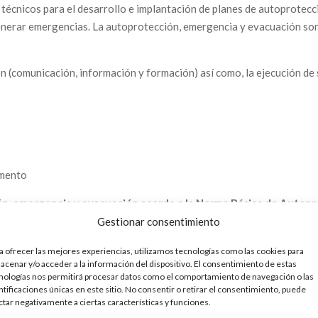
técnicos para el desarrollo e implantación de planes de autoprotecc
enerar emergencias. La autoprotección, emergencia y evacuación son
n (comunicación, información y formación) así como, la ejecución d
umento
ión, emergencia y evacuación acorde a la Norma Básica de Autop
o que se pudieran presentar debido a la actividad desarrollada.
Gestionar consentimiento
n activa y pasiva
|
Advertencia, seguridad y emergencia en empresa
a ofrecer las mejores experiencias, utilizamos tecnologías como las cookies para
acenar y/o acceder a la información del dispositivo. El consentimiento de estas
nologías nos permitirá procesar datos como el comportamiento de navegación o las
ntificaciones únicas en este sitio. No consentir o retirar el consentimiento, puede
ctar negativamente a ciertas características y funciones.