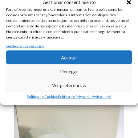
Gestionar consentimiento
El CO es un gas muy tóxico
Para ofrecer las mejores experiencias, utilizamos tecnologías como las
Aparcamientos, túneles y talleres
cookies para almacenar y/o acceder a la información del dispositivo. El
consentimiento de estas tecnologías nos permitirá procesar datos como el
Detección de CO, conductos, extracción
comportamiento de navegación o las identificaciones únicas en este sitio.
No consentir o retirar el consentimiento, puede afectar negativamente a
Detectores de humo
|
Tipos de detectores de
ciertas características y funciones.
incendios
|
Comunidades de vecinos
Gestionar los servicios
Aceptar
Denegar
Ver preferencias
Política de Cookies
Política de Privacidad
Aviso Legal