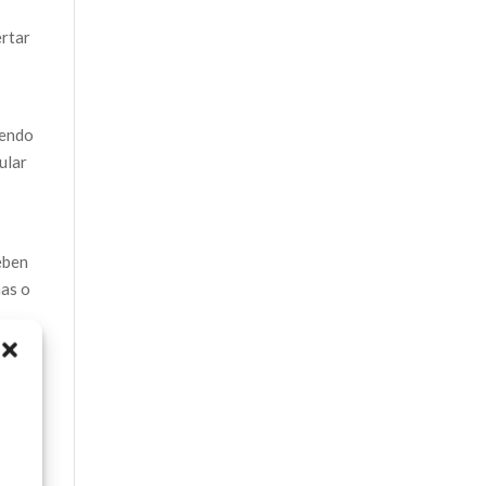
ertar
iendo
ular
eben
nas o
n los