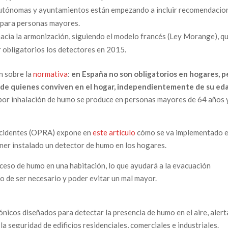
tónomas y ayuntamientos están empezando a incluir recomendacio
o para personas mayores.
acia la armonización, siguiendo el modelo francés (Ley Morange), q
r obligatorios los detectores en 2015.
n sobre la
normativa
:
en España no son obligatorios en hogares, p
 de quienes conviven en el hogar, independientemente de su ed
a por inhalación de humo se produce en personas mayores de 64 años 
ccidentes (OPRA) expone en
este artículo
cómo se va implementado 
ener instalado un detector de humo en los hogares.
xceso de humo en una habitación, lo que ayudará a la evacuación
o de ser necesario y poder evitar un mal mayor.
nicos diseñados para detectar la presencia de humo en el aire, aler
a seguridad de edificios residenciales, comerciales e industriales.