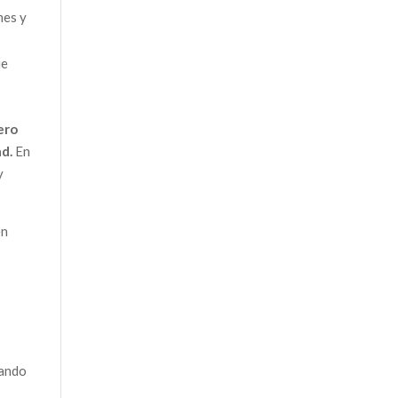
nes y
ue
ero
ad.
En
y
en
tando