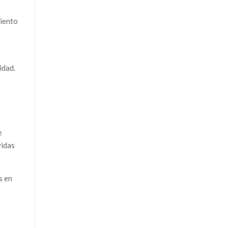
miento
idad.
e
vidas
s en
o