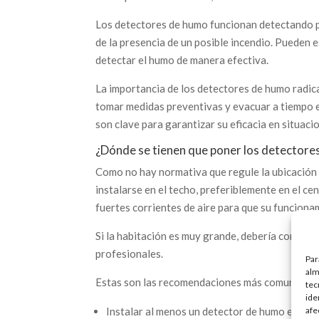
Los detectores de humo funcionan detectando pa
de la presencia de un posible incendio. Pueden 
detectar el humo de manera efectiva.
La importancia de los detectores de humo radica
tomar medidas preventivas y evacuar a tiempo 
son clave para garantizar su eficacia en situaci
¿Dónde se tienen que poner los detectore
Como no hay normativa que regule la ubicación 
instalarse en el techo, preferiblemente en el ce
fuertes corrientes de aire para que su funcion
Si la habitación es muy grande, debería consider
profesionales.
Par
alm
Estas son las recomendaciones más comunes:
tec
ide
afe
Instalar al menos un detector de humo en cada