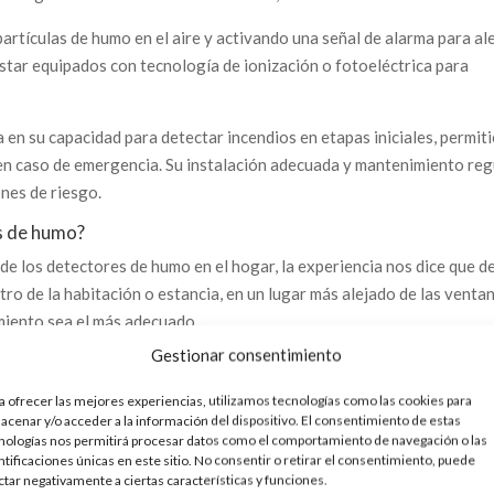
rtículas de humo en el aire y activando una señal de alarma para al
estar equipados con tecnología de ionización o fotoeléctrica para
 en su capacidad para detectar incendios en etapas iniciales, permit
en caso de emergencia. Su instalación adecuada y mantenimiento reg
ones de riesgo.
s de humo?
de los detectores de humo en el hogar, la experiencia nos dice que d
ntro de la habitación o estancia, en un lugar más alejado de las venta
amiento sea el más adecuado.
Gestionar consentimiento
arse colocar más de uno por estancia, en cualquier caso, consulta co
a ofrecer las mejores experiencias, utilizamos tecnologías como las cookies para
acenar y/o acceder a la información del dispositivo. El consentimiento de estas
nologías nos permitirá procesar datos como el comportamiento de navegación o las
ntificaciones únicas en este sitio. No consentir o retirar el consentimiento, puede
ctar negativamente a ciertas características y funciones.
 nivel de la vivienda.