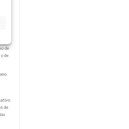
ipo de
 y de
humo
cativo
es de
ías