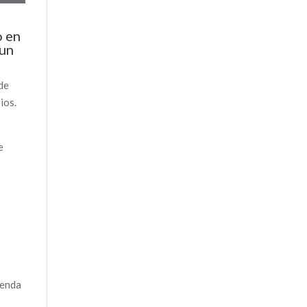
o en
 un
 de
ios.
e
ienda