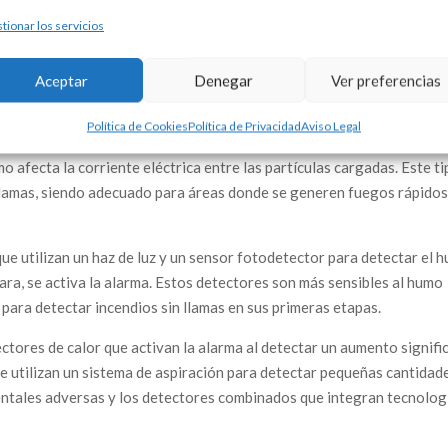
y en áreas centrales, como pasillos.
tionar los servicios
e vapor, como baños y cocinas.
mente en el centro de la habitación.
Aceptar
Denegar
Ver preferencias
y?
Política de Cookies
Política de Privacidad
Aviso Legal
re los que se encuentran los detectores de ionización que son
o afecta la corriente eléctrica entre las partículas cargadas. Este t
 llamas, siendo adecuado para áreas donde se generen fuegos rápidos
ue utilizan un haz de luz y un sensor fotodetector para detectar el 
mara, se activa la alarma. Estos detectores son más sensibles al humo
 para detectar incendios sin llamas en sus primeras etapas.
tores de calor que activan la alarma al detectar un aumento signifi
e utilizan un sistema de aspiración para detectar pequeñas cantidad
ntales adversas y los detectores combinados que integran tecnolog