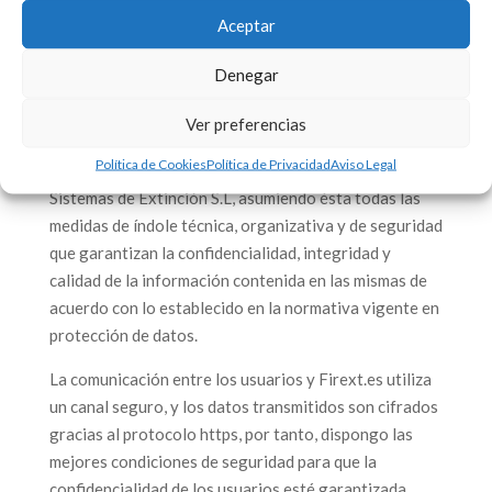
presencia de estos elementos dañinos.
Aceptar
Medidas de seguridad
Denegar
Los datos personales comunicados por el usuario a
Firext Sistemas de Extinción S.L pueden ser
Ver preferencias
almacenados en bases de datos automatizadas o no,
Política de Cookies
Política de Privacidad
Aviso Legal
cuya titularidad corresponde en exclusiva a Firext
Sistemas de Extinción S.L, asumiendo ésta todas las
medidas de índole técnica, organizativa y de seguridad
que garantizan la confidencialidad, integridad y
calidad de la información contenida en las mismas de
acuerdo con lo establecido en la normativa vigente en
protección de datos.
La comunicación entre los usuarios y Firext.es utiliza
un canal seguro, y los datos transmitidos son cifrados
gracias al protocolo https, por tanto, dispongo las
mejores condiciones de seguridad para que la
confidencialidad de los usuarios esté garantizada.