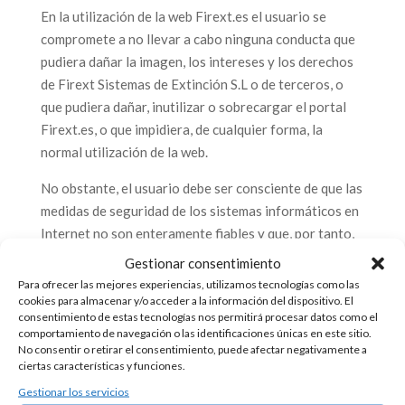
En la utilización de la web Firext.es el usuario se
compromete a no llevar a cabo ninguna conducta que
pudiera dañar la imagen, los intereses y los derechos
de Firext Sistemas de Extinción S.L o de terceros, o
que pudiera dañar, inutilizar o sobrecargar el portal
Firext.es, o que impidiera, de cualquier forma, la
normal utilización de la web.
No obstante, el usuario debe ser consciente de que las
medidas de seguridad de los sistemas informáticos en
Internet no son enteramente fiables y que, por tanto,
Firext.es no puede garantizar la inexistencia de
Gestionar consentimiento
malware u otros elementos que puedan producir
Para ofrecer las mejores experiencias, utilizamos tecnologías como las
alteraciones en los sistemas informáticos (software y
cookies para almacenar y/o acceder a la información del dispositivo. El
consentimiento de estas tecnologías nos permitirá procesar datos como el
hardware) del usuario o en sus documentos
comportamiento de navegación o las identificaciones únicas en este sitio.
electrónicos y ficheros contenidos en los mismos,
No consentir o retirar el consentimiento, puede afectar negativamente a
ciertas características y funciones.
aunque pongo todos los medios necesarios y las
medidas de seguridad oportunas para evitar la
Gestionar los servicios