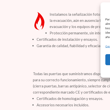
Instalamos la señalización fotolumini
Par
la evacuación, aún en ausencia total d
alm
evacuación y los equipos de protecci
tec
ide
Protección permanente, sin interven
afe
Certificados de instalación y ensayos.
Garantía de calidad, fiabilidad y eficacia.
Ges
Todas las puertas que suministramos disponen 
para su correcto funcionamiento, siempre cump
(cierra puertas, barras antipánico, selector de c
correspondiente marcado CE y certificados de 
Certificados de homologación y ensayos.
Accesorios necesarios incluidos.