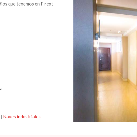
dios que tenemos en Firext
a.
|
Naves industriales