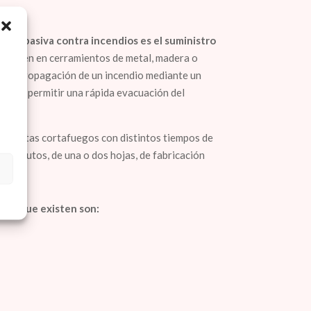
ción pasiva contra incendios es el suministro
onsisten en cerramientos de metal, madera o
tar la propagación de un incendio mediante un
 para permitir una rápida evacuación del
 puertas cortafuegos con distintos tiempos de
0… minutos, de una o dos hojas, de fabricación
gos que existen son: