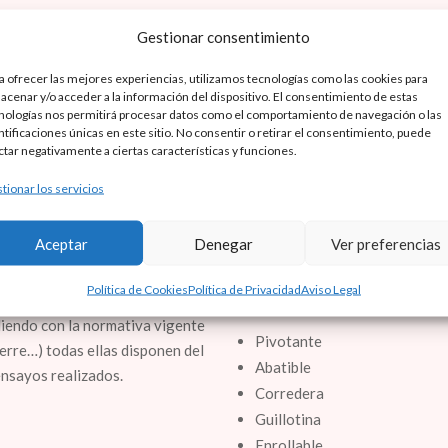
Gestionar consentimiento
scente necesaria para facilitar
Uno de los sistemas de protec
a ofrecer las mejores experiencias, utilizamos tecnologías como las cookies para
e luz, indicando el recorrido de
de puertas cortafuego
, que c
acenar y/o acceder a la información del dispositivo. El consentimiento de estas
ón contra incendios.
vidrio que se instalan para evi
nologías nos permitirá procesar datos como el comportamiento de navegación o las
sistema de compartimentación y
ntificaciones únicas en este sitio. No consentir o retirar el consentimiento, puede
ción humana.
ctar negativamente a ciertas características y funciones.
edificio.
tionar los servicios
Suministramos gran variedad de
resistencia al fuego 60, 90, 12
Aceptar
Denegar
Ver preferencias
estándar o a medida.
Política de Cookies
Política de Privacidad
Aviso Legal
de los elementos necesarios
Los tipos de puertas cortafue
liendo con la normativa vigente
Pivotante
ierre…) todas ellas disponen del
Abatible
ensayos realizados.
Corredera
Guillotina
Enrollable