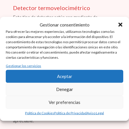
Detector termovelocimétrico
Este tipo de detector actúa con gradiente de
temperatura de 10° por minuto o bien por máxima de
Gestionar consentimiento
temperatura de 55° C. Se recurre a este tipo de
Para ofrecer las mejores experiencias, utilizamos tecnologías como las
cookies para almacenar y/o acceder a la información del dispositivo. El
detectores en aquellos sitios donde un detector de
consentimiento de estas tecnologías nos permitirá procesar datos como el
humos pueda producir falsas alarmas o lugares donde
comportamiento de navegación o las identificaciones únicas en este sitio.
No consentir o retirar el consentimiento, puede afectar negativamente a
se prevean incendios de rápido desarrollo.
ciertas características y funciones.
Gestionar los servicios
Aceptar
Detectores óptico-térmicos
Denegar
Estos detectores combinan las tecnologías de los
detectores ópticos de humos y de los térmicos.
Ver preferencias
Apropiado en lugares donde puedan desarrollarse
Política de Cookies
Política de Privacidad
Aviso Legal
incendios rápidos o emisión de partículas de espesor
apreciable.