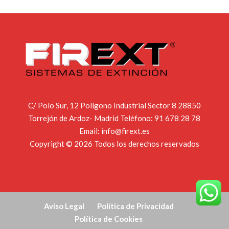
C/ Polo Sur, 12 Polígono Industrial Sector 8 28850
Torrejón de Ardoz- Madrid Teléfono:
91 678 28 78
Email:
info@firext.es
Copyright © 2026 Todos los derechos reservados
Aviso Legal
Política de Privacidad
Política de Cookies