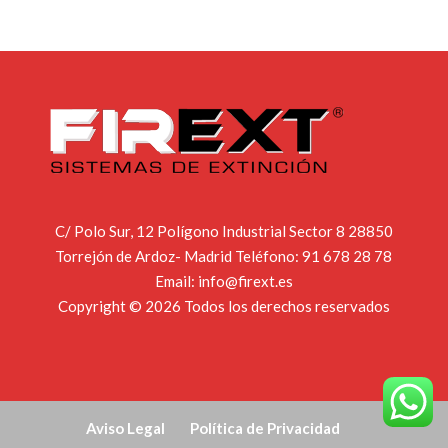
C/ Polo Sur, 12 Polígono Industrial Sector 8 28850
Torrejón de Ardoz- Madrid Teléfono:
91 678 28 78
Email:
info@firext.es
Copyright © 2026 Todos los derechos reservados
Aviso Legal
Política de Privacidad