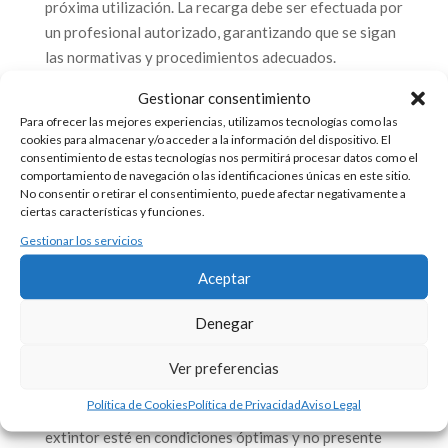
próxima utilización. La recarga debe ser efectuada por
un profesional autorizado, garantizando que se sigan
las normativas y procedimientos adecuados.
Las revisiones se llevan a cabo para asegurar que el
Gestionar consentimiento
extintor esté en su lugar, sea visible y esté
Para ofrecer las mejores experiencias, utilizamos tecnologías como las
cookies para almacenar y/o acceder a la información del dispositivo. El
correctamente señalizado. Estas revisiones deben
consentimiento de estas tecnologías nos permitirá procesar datos como el
realizarse periódicamente, generalmente cada tres
comportamiento de navegación o las identificaciones únicas en este sitio.
No consentir o retirar el consentimiento, puede afectar negativamente a
meses por el responsable del lugar y de forma anual
ciertas características y funciones.
por un técnico especializado. Este procedimiento es
Gestionar los servicios
esencial para la accesibilidad y funcionamiento
adecuado del extintor en emergencias.
Aceptar
El retimbrado, por otro lado, implica una prueba más
Denegar
exhaustiva que requiere vaciar el contenido del
extintor y realizar una prueba de presión para
Ver preferencias
detectar posibles fugas. Este procedimiento se realiza
Política de Cookies
Política de Privacidad
Aviso Legal
cada cinco años y es fundamental para asegurar que el
extintor esté en condiciones óptimas y no presente