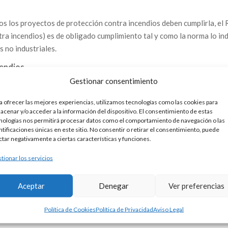
os los proyectos de protección contra incendios deben cumplirla, el
ra incendios) es de obligado cumplimiento tal y como la norma lo ind
s no industriales.
cendios
Gestionar consentimiento
ación exhaustiva de la zona donde se desarrollará el proyecto. Se
a historia de incendios previos y la cercanía a infraestructuras y
a ofrecer las mejores experiencias, utilizamos tecnologías como las cookies para
prender la naturaleza y el alcance de los riesgos.
acenar y/o acceder a la información del dispositivo. El consentimiento de estas
nologías nos permitirá procesar datos como el comportamiento de navegación o las
, se procede a la elaboración de un plan detallado que incluye medida
ntificaciones únicas en este sitio. No consentir o retirar el consentimiento, puede
ctar negativamente a ciertas características y funciones.
sde la creación de cortafuegos hasta la eliminación de vegetación
cción resistentes al fuego y la educación pública sobre la prevenció
tionar los servicios
 de manera efectiva los riesgos identificados.
Aceptar
Denegar
Ver preferencias
a la comunidad local en el proceso de prevención, se llevan a cabo
a la población sobre las medidas de prevención y cómo actuar en ca
Política de Cookies
Política de Privacidad
Aviso Legal
 y ejercicios de simulación son herramientas valiosas para aumentar l