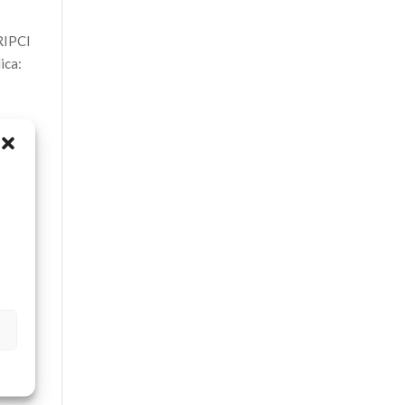
 RIPCI
ica:
s
n. La
so de
a