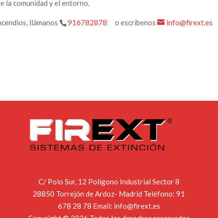
de la comunidad y el entorno.
incendios, llámanos
916782878
o escríbenos
info@firext.es
C/ Polo Sur, 12 Polígono Industrial Sector 8
28850 Torrejón de Ardoz- Madrid Teléfono:
91
678 28 78
Email:
info@firext.es