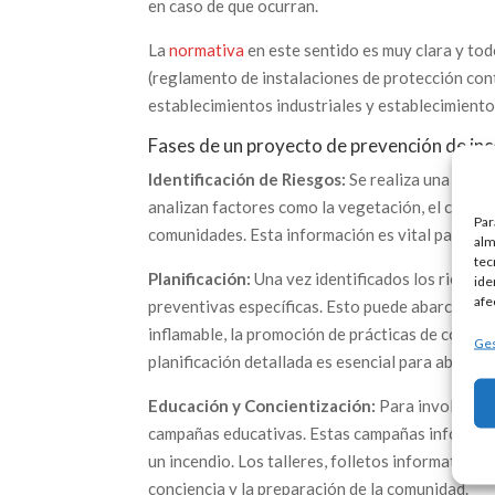
en caso de que ocurran.
La
normativa
en este sentido es muy clara y tod
(reglamento de instalaciones de protección cont
establecimientos industriales y establecimiento
Fases de un proyecto de prevención de in
Identificación de Riesgos:
Se realiza una evalu
analizan factores como la vegetación, el clima, l
Par
comunidades. Esta información es vital para com
alm
tec
Planificación:
Una vez identificados los riesgos
ide
afe
preventivas específicas. Esto puede abarcar de
inflamable, la promoción de prácticas de constru
Ges
planificación detallada es esencial para abordar
Educación y Concientización:
Para involucrar 
campañas educativas. Estas campañas informan 
un incendio. Los talleres, folletos informativos
conciencia y la preparación de la comunidad.