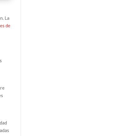
n. La
es de
s
tre
es
idad
zadas