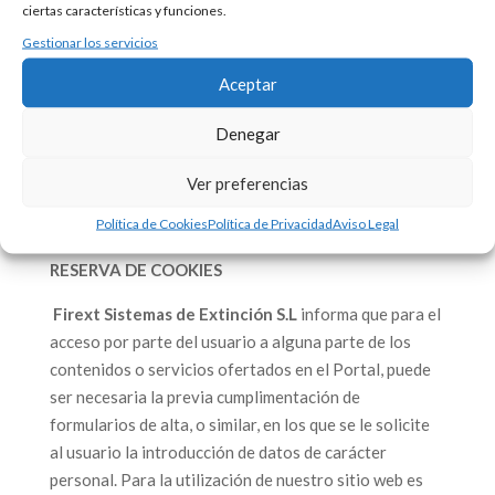
ciertas características y funciones.
en las condiciones de uso de la misma o en las
condiciones generales de contratación. Dichas
Gestionar los servicios
modificaciones podrán realizarse, a través de su
Aceptar
página web, de cualquier forma admisible en derecho y
serán de obligado cumplimiento durante el tiempo en
Denegar
que se encuentren publicadas en la web y hasta que no
sean modificadas válidamente por otras posteriores.
Ver preferencias
Política de Cookies
Política de Privacidad
Aviso Legal
RESERVA DE COOKIES
Firext Sistemas de Extinción S.L
informa que para el
acceso por parte del usuario a alguna parte de los
contenidos o servicios ofertados en el Portal, puede
ser necesaria la previa cumplimentación de
formularios de alta, o similar, en los que se le solicite
al usuario la introducción de datos de carácter
personal. Para la utilización de nuestro sitio web es