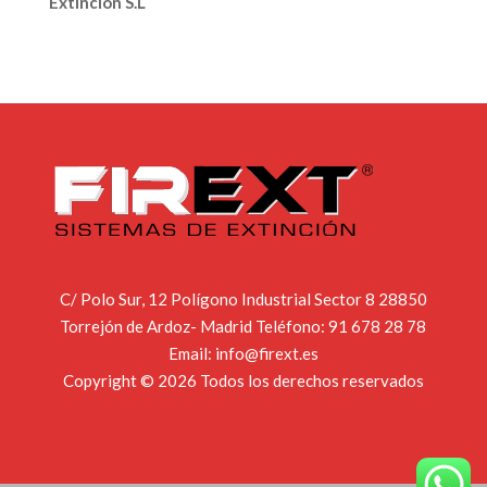
Extinción S.L
C/ Polo Sur, 12 Polígono Industrial Sector 8 28850
Torrejón de Ardoz- Madrid Teléfono:
91 678 28 78
Email:
info@firext.es
Copyright © 2026 Todos los derechos reservados