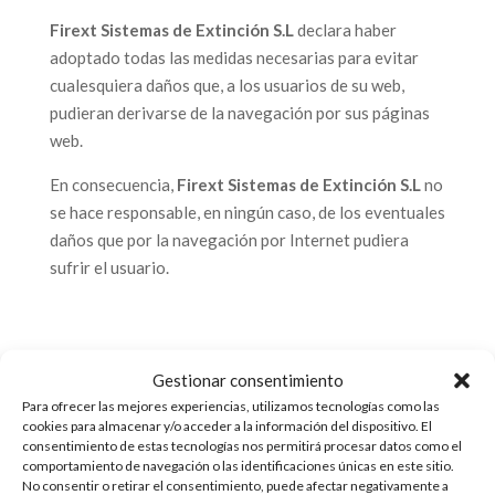
Firext Sistemas de Extinción S.L
declara haber
adoptado todas las medidas necesarias para evitar
cualesquiera daños que, a los usuarios de su web,
pudieran derivarse de la navegación por sus páginas
web.
En consecuencia,
Firext Sistemas de Extinción S.L
no
se hace responsable, en ningún caso, de los eventuales
daños que por la navegación por Internet pudiera
sufrir el usuario.
MODIFICACIONES
Gestionar consentimiento
Firext Sistemas de Extinción S.L
se reserva el
Para ofrecer las mejores experiencias, utilizamos tecnologías como las
cookies para almacenar y/o acceder a la información del dispositivo. El
derecho a realizar las modificaciones que considere
consentimiento de estas tecnologías nos permitirá procesar datos como el
oportunas, sin aviso previo, en el contenido de su web.
comportamiento de navegación o las identificaciones únicas en este sitio.
Tanto en lo referente a los contenidos de la web, como
No consentir o retirar el consentimiento, puede afectar negativamente a