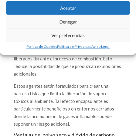
sean capaces de mitigar su propagación y enfriar las
células afectadas.
Aceptar
Efecto de enfriamiento y encapsulación
Denegar
El enfriamiento es un aspecto crítico en la extinción
Ver preferencias
de incendios de baterías de litio. Existen agentes
extintores que no solo enfrían el fuego, sino que
Política de Cookies
Política de Privacidad
Aviso Legal
también encapsulan los gases y líquidos inflamables
liberados durante el proceso de combustión. Esto
reduce la posibilidad de que se produzcan explosiones
adicionales.
Estos agentes están formulados para crear una
barrera física que limita la liberación de vapores
tóxicos al ambiente. Tal efecto encapsulante es
particularmente beneficioso en entornos cerrados
donde la acumulación de gases inflamables puede
suponer un riesgo adicional.
Ventajas del polvo seco y dióxido de carbono