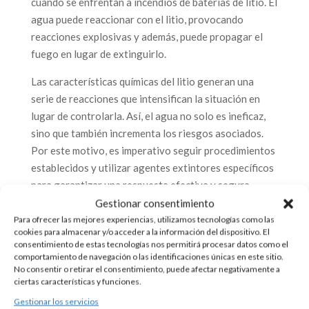
cuando se enfrentan a incendios de baterías de litio. El
agua puede reaccionar con el litio, provocando
reacciones explosivas y además, puede propagar el
fuego en lugar de extinguirlo.
Las características químicas del litio generan una
serie de reacciones que intensifican la situación en
lugar de controlarla. Así, el agua no solo es ineficaz,
sino que también incrementa los riesgos asociados.
Por este motivo, es imperativo seguir procedimientos
establecidos y utilizar agentes extintores específicos
para garantizar una respuesta efectiva y segura.
Gestionar consentimiento
Agentes extintores específicos para baterías de litio
Para ofrecer las mejores experiencias, utilizamos tecnologías como las
La extinción de incendios en baterías de litio demanda
cookies para almacenar y/o acceder a la información del dispositivo. El
el uso de agentes extintores diseñados
consentimiento de estas tecnologías nos permitirá procesar datos como el
comportamiento de navegación o las identificaciones únicas en este sitio.
específicamente para tratar este tipo de fuegos. Dada
No consentir o retirar el consentimiento, puede afectar negativamente a
la naturaleza inusual de las reacciones químicas en
ciertas características y funciones.
estos incendios, es esencial emplear productos que
Gestionar los servicios